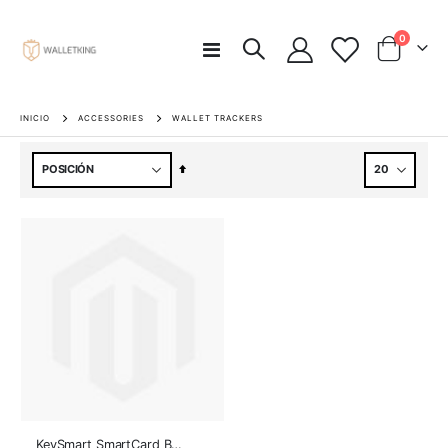
artículos
0
Toggle
Carro
Nav
INICIO
ACCESSORIES
WALLET TRACKERS
Fijar
Dirección
Descendente
KeySmart SmartCard Buscador de Cartera con Apple Find My