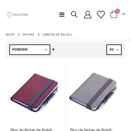
artículos
0
Toggle
Carro
Nav
INICIO
OFICINA
LIBRETAS DE BOLSILL
Fijar
Dirección
Descendente
Bloc de Notas de Bolsillo DIN A7 con Tool Pen - El Organizador Definitivo
Bloc de Notas de Bolsillo DIN A7 con Tool Pen - gris