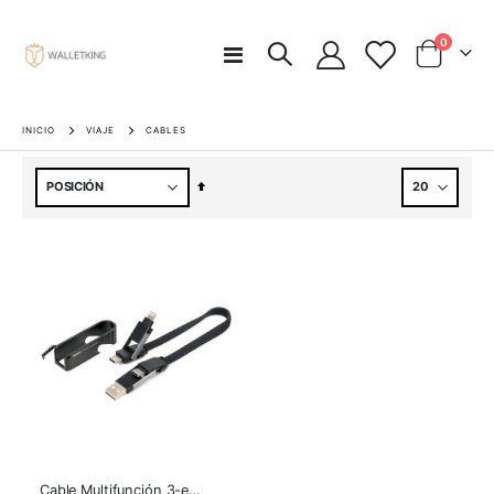
artículos
0
Toggle
Carro
Nav
INICIO
VIAJE
CABLES
Fijar
Dirección
Descendente
Cable Multifunción 3-en-1 USB/USB-C a Lightning - Negro