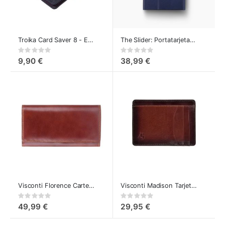
Troika Card Saver 8 - Estuche para Tarjetas de Crédito
The Slider: Portatarjetas Automático de Crédito Navy blue
Rating:
Rating:
0%
0%
9,90 €
38,99 €
Visconti Florence Cartera Matinee de piel
Visconti Madison Tarjetero con Protección RFID
Rating:
Rating:
0%
0%
49,99 €
29,95 €