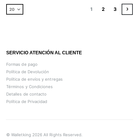
Página
Actualmente estás l
Página
Página
Pági
Sigu
1
2
3
SERVICIO ATENCIÓN AL CLIENTE
Formas de pago
Política de Devolución
Política de envíos y entregas
Términos y Condiciones
Detalles de contacto
Política de Privacidad
© Walletking 2026 All Rights Reserved.