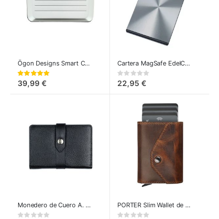
Ögon Designs Smart Credit Card Case V2 - Cartera de Aluminio
Cartera MagSafe EdelCard de Troika
Valoración:
Rating:
100%
0%
39,99 €
22,95 €
Monedero de Cuero A. Eriksson Åva con Protección RFID
PORTER Slim Wallet de Pularys
Rating:
Rating: