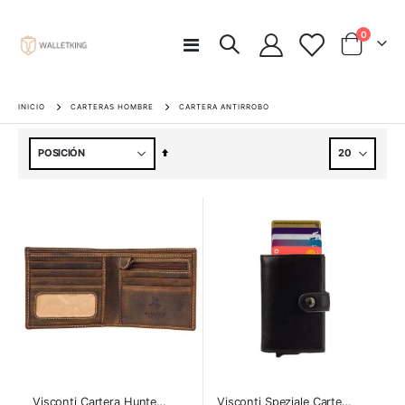
artículos
0
Toggle
Carro
Nav
INICIO
CARTERAS HOMBRE
CARTERA ANTIRROBO
Fijar
Dirección
Descendente
Visconti Cartera Hunter Shield
Visconti Speziale Cartera Pop-up