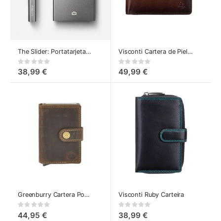
The Slider: Portatarjetas Automático de Crédito
Visconti Cartera de Piel Henry
Rating:
Rating:
0%
0%
38,99 €
49,99 €
Greenburry Cartera Pop-Up Vintage
Visconti Ruby Carteira
Rating:
Rating:
0%
0%
44,95 €
38,99 €