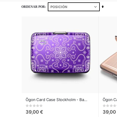
Fijar
ORDENAR POR
Direcci
Descen
Ögon Card Case Stockholm - Bandana Purple
Rating:
Rating:
0%
0%
39,00 €
39,00