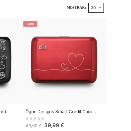
MOSTRAR
-20%
Ögon Designs Smart Credit Card Case V2 - Cartera de Aluminio Muertos
Ögon Designs Smart Credit Card Case V2 - Cartera de Aluminio Love
Rating:
0%
39,99 €
49,90 €