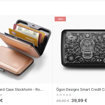
ón
dente
-20%
Ögon Card Case Stockholm - Rose gold
Rating:
0%
 €
39,99 €
49,90 €