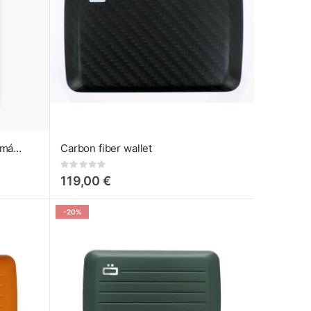
The Slider: Portatarjetas Automático de Crédito Opium Black
Carbon fiber wallet
Rating:
0%
119,00 €
-20%