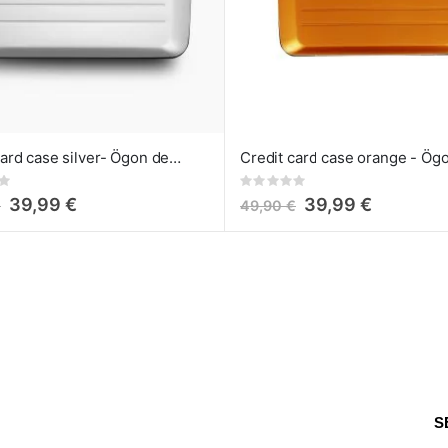
Credit card case silver- Ögon designs v2
Rating:
0%
39,99 €
39,99 €
€
49,90 €
S