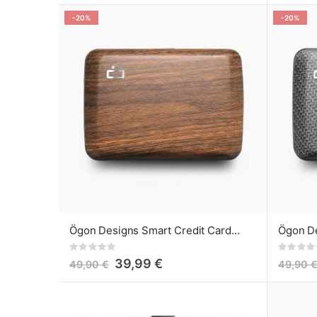
-20%
-20%
Ögon Designs Smart Credit Card Case V2 - Cartera de Aluminio Sequoia
Rating:
Rating:
0%
0%
39,99 €
49,90 €
49,90 