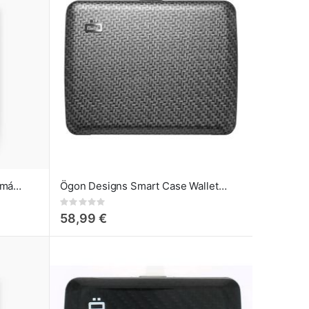
The Slider: Portatarjetas Automático de Crédito Sequoia
Ögon Designs Smart Case Wallet Cartera Grande Carbon
Rating:
0%
58,99 €