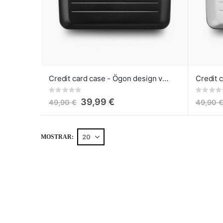
Credit card case - Ögon design v2 black
Rating:
Rating:
0%
0%
39,99 €
49,90 €
49,90 
MOSTRAR