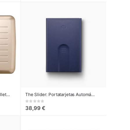
Ögon Designs Smart Case Wallet Cartera Grande Rose-Gold
The Slider: Portatarjetas Automático de Crédito Navy blue
Rating:
0%
38,99 €