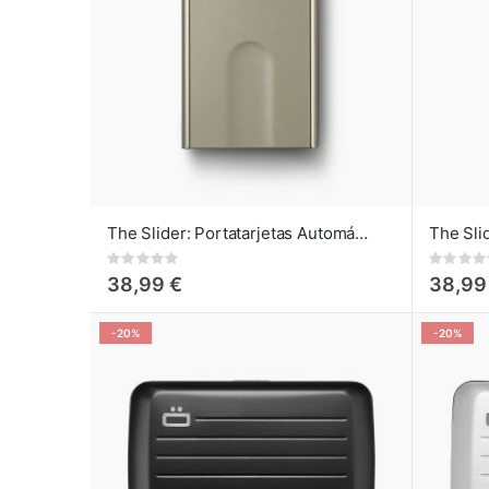
The Slider: Portatarjetas Automático de Crédito Cactus Green
Rating:
Rating:
0%
0%
38,99 €
38,99
-20%
-20%