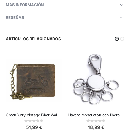
MÁS INFORMACIÓN
RESEÑAS
ARTÍCULOS RELACIONADOS
GreenBurry Vintage Biker Wallet - Bikers World
Llavero mosquetón con liberación rápida - Troika Patent
Rating:
Rating:
0%
0%
51,99 €
18,99 €