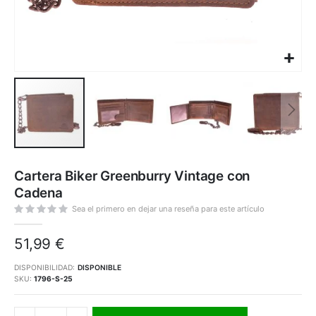
Saltar
al
Cartera Biker Greenburry Vintage con
comienzo
de
Cadena
la
galería
de
Sea el primero en dejar una reseña para este artículo
imágenes
51,99 €
DISPONIBILIDAD:
DISPONIBLE
SKU
1796-S-25