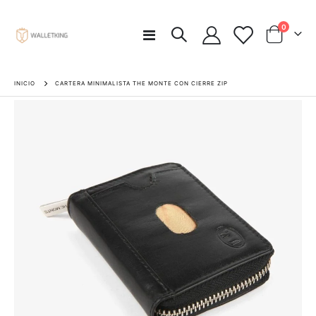
artículos
0
Toggle
Carro
Nav
INICIO
CARTERA MINIMALISTA THE MONTE CON CIERRE ZIP
Saltar
al
final
de
la
galería
de
imágenes