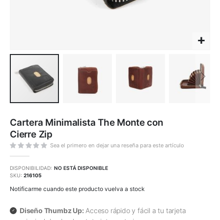
Saltar
al
Cartera Minimalista The Monte con
comienzo
de
Cierre Zip
la
galería
de
Sea el primero en dejar una reseña para este artículo
imágenes
DISPONIBILIDAD:
NO ESTÁ DISPONIBLE
SKU
216105
Notificarme cuando este producto vuelva a stock
Diseño Thumbz Up:
Acceso rápido y fácil a tu tarjeta