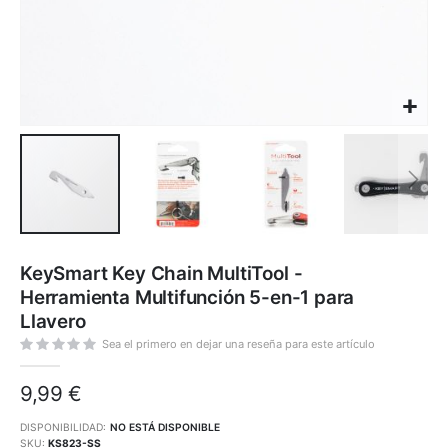
Saltar
al
KeySmart Key Chain MultiTool -
comienzo
de
Herramienta Multifunción 5-en-1 para
la
galería
Llavero
de
imágenes
Sea el primero en dejar una reseña para este artículo
9,99 €
DISPONIBILIDAD:
NO ESTÁ DISPONIBLE
SKU
KS823-SS