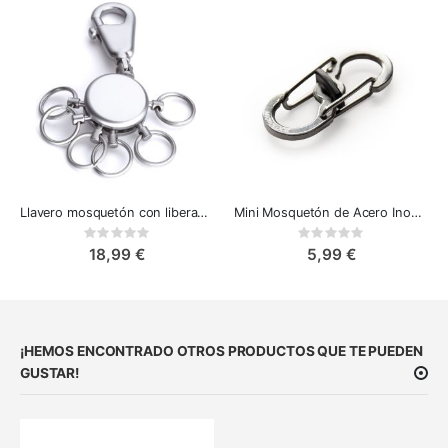
Llavero mosquetón con liberación rápida - Troika Patent
Mini Mosquetón de Acero Inoxidable Quick Disconnect Nite Ize S-Biner
Rating:
Rating:
0%
0%
18,99 €
5,99 €
¡HEMOS ENCONTRADO OTROS PRODUCTOS QUE TE PUEDEN
GUSTAR!