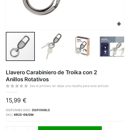
Saltar
al
Llavero Carabiniero de Troika con 2
comienzo
de
Anillos Rotativos
la
galería
de
Sea el primero en dejar una reseña para este artículo
imágenes
15,99 €
DISPONIBILIDAD:
DISPONIBLE
SKU
KR23-09/GM