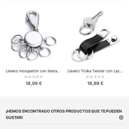
Llavero mosquetón con liberación rápida - Troika Patent
Llavero Troika Twister con Lazo de Cuero y Cierre de Giro
Rating:
Rating:
0%
0%
18,99 €
16,99 €
¡HEMOS ENCONTRADO OTROS PRODUCTOS QUE TE PUEDEN
GUSTAR!