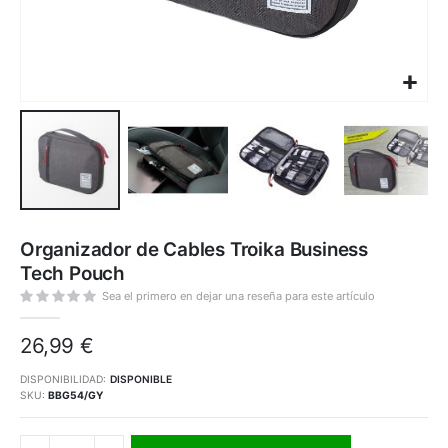
Saltar
al
Organizador de Cables Troika Business
comienzo
de
Tech Pouch
la
galería
de
Sea el primero en dejar una reseña para este artículo
imágenes
26,99 €
DISPONIBILIDAD:
DISPONIBLE
SKU
BBG54/GY