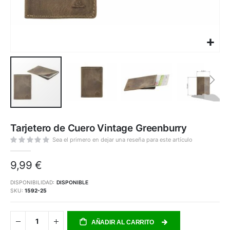
Saltar
al
Tarjetero de Cuero Vintage Greenburry
comienzo
de
la
Sea el primero en dejar una reseña para este artículo
galería
de
imágenes
9,99 €
DISPONIBILIDAD:
DISPONIBLE
SKU
1592-25
AÑADIR AL CARRITO