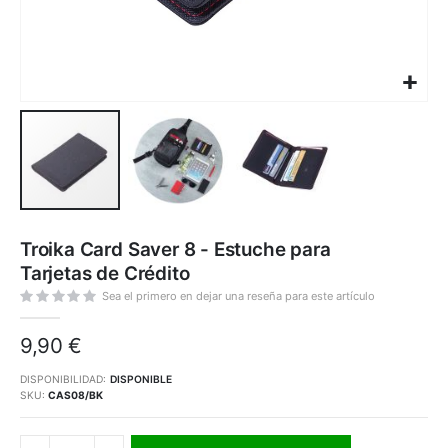
Saltar
al
Troika Card Saver 8 - Estuche para
comienzo
de
Tarjetas de Crédito
la
galería
de
Sea el primero en dejar una reseña para este artículo
imágenes
9,90 €
DISPONIBILIDAD:
DISPONIBLE
SKU
CAS08/BK