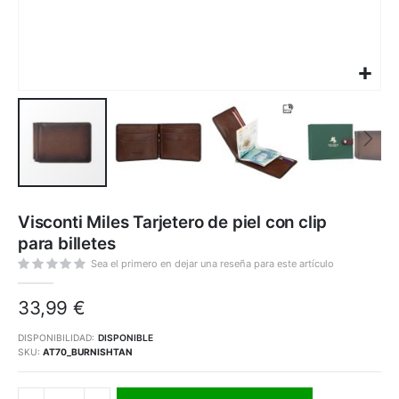
Saltar
al
Visconti Miles Tarjetero de piel con clip
comienzo
de
para billetes
la
galería
de
Sea el primero en dejar una reseña para este artículo
imágenes
33,99 €
DISPONIBILIDAD:
DISPONIBLE
SKU
AT70_BURNISHTAN