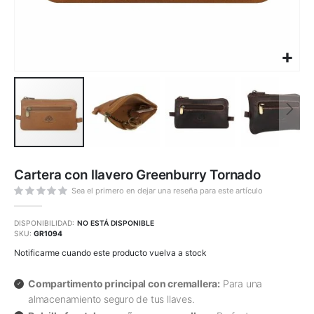
Saltar
al
Cartera con llavero Greenburry Tornado
comienzo
de
la
Sea el primero en dejar una reseña para este artículo
galería
de
imágenes
DISPONIBILIDAD:
NO ESTÁ DISPONIBLE
SKU
GR1094
Notificarme cuando este producto vuelva a stock
Compartimento principal con cremallera:
Para una
almacenamiento seguro de tus llaves.