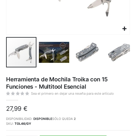
Saltar
al
Herramienta de Mochila Troika con 15
comienzo
de
Funciones - Multitool Esencial
la
galería
de
Sea el primero en dejar una reseña para este artículo
imágenes
27,99 €
DISPONIBILIDAD:
DISPONIBLE
SÓLO QUEDA
2
SKU
TOL46/GY