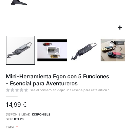
Saltar
al
Mini-Herramienta Egon con 5 Funciones
comienzo
de
- Esencial para Aventureros
la
galería
de
Sea el primero en dejar una reseña para este artículo
imágenes
14,99 €
DISPONIBILIDAD:
DISPONIBLE
SKU
KTL26
color