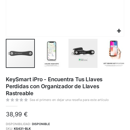
Saltar
al
KeySmart iPro - Encuentra Tus Llaves
comienzo
de
Perdidas con Organizador de Llaves
la
galería
Rastreable
de
imágenes
Sea el primero en dejar una reseña para este artículo
38,99 €
DISPONIBILIDAD:
DISPONIBLE
SKU
KS431-BLK