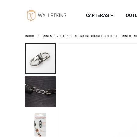
CARTERAS
OUT
INICIO
MINI MOSQUETÓN DE ACERO INOXIDABLE QUICK DISCONNECT NIT
Saltar
al
final
de
la
galería
de
imágenes