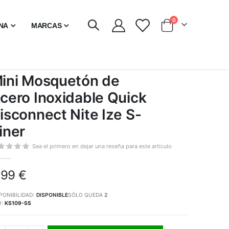
artículos
0
INA
MARCAS
Carro
ini Mosquetón de
cero Inoxidable Quick
isconnect Nite Ize S-
iner
Sea el primero en dejar una reseña para este artículo
,99 €
PONIBILIDAD:
DISPONIBLE
SÓLO QUEDA
2
U
KS109-SS