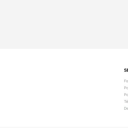
S
F
Po
Po
Té
De