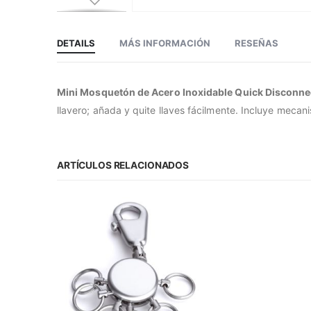
Saltar
al
comienzo
de
DETAILS
MÁS INFORMACIÓN
RESEÑAS
la
galería
de
imágenes
Mini Mosquetón de Acero Inoxidable Quick Disconnect
llavero; añada y quite llaves fácilmente. Incluye mec
ARTÍCULOS RELACIONADOS