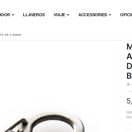
DOOR
LLAVEROS
VIAJE
ACCESSORIES
OFIC
E IZE S-BINER
M
A
D
B
5
DIS
SK