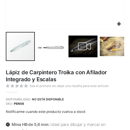
Saltar
al
Lápiz de Carpintero Troika con Afilador
comienzo
de
Integrado y Escalas
la
galería
de
Sea el primero en dejar una reseña para este artículo
imágenes
DISPONIBILIDAD:
NO ESTÁ DISPONIBLE
SKU
PEN56
Notificarme cuando este producto vuelva a stock
Mina HB de 5,6 mm:
Ideal para dibujar y marcar en