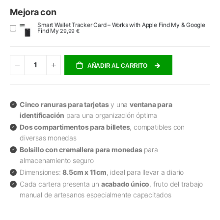
Mejora con
Smart Wallet Tracker Card – Works with Apple Find My & Google
Find My
29,99 €
AÑADIR AL CARRITO
Cinco ranuras para tarjetas
y una
ventana para
identificación
para una organización óptima
Dos compartimentos para billetes
, compatibles con
diversas monedas
Bolsillo con cremallera para monedas
para
almacenamiento seguro
Dimensiones:
8.5cm x 11cm
, ideal para llevar a diario
Cada cartera presenta un
acabado único
, fruto del trabajo
manual de artesanos especialmente capacitados