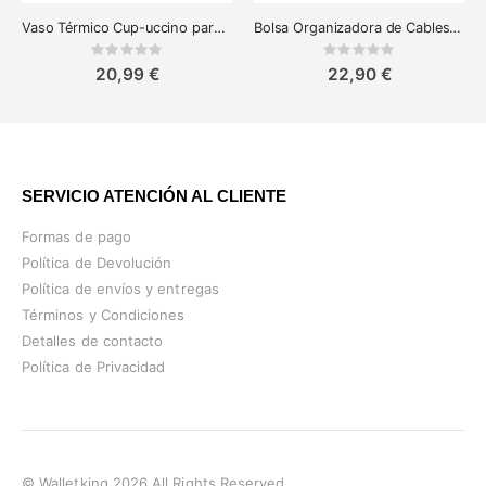
Vaso Térmico Cup-uccino para Cappuccino y Latte Macchiato
Bolsa Organizadora de Cables - Troika Business Tech Pouch
Rating:
Rating:
0%
0%
20,99 €
22,90 €
SERVICIO ATENCIÓN AL CLIENTE
Formas de pago
Política de Devolución
Política de envíos y entregas
Términos y Condiciones
Detalles de contacto
Política de Privacidad
© Walletking 2026 All Rights Reserved.