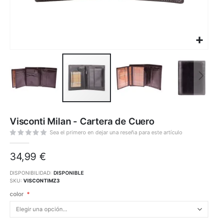
Saltar
al
Visconti Milan - Cartera de Cuero
comienzo
de
la
Sea el primero en dejar una reseña para este artículo
galería
de
imágenes
34,99 €
DISPONIBILIDAD:
DISPONIBLE
SKU
VISCONTIMZ3
color