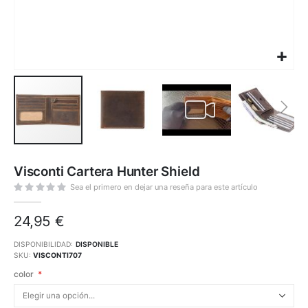
Saltar
al
Visconti Cartera Hunter Shield
comienzo
de
la
Sea el primero en dejar una reseña para este artículo
galería
de
imágenes
24,95 €
DISPONIBILIDAD:
DISPONIBLE
SKU
VISCONTI707
color